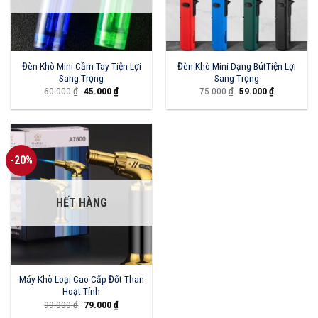
Đèn Khò Mini Cầm Tay Tiện Lợi
Đèn Khò Mini Dạng BútTiện Lợi
Sang Trọng
Sang Trọng
Giá
Giá
Giá
Giá
60.000
₫
45.000
₫
75.000
₫
59.000
₫
gốc
hiện
gốc
hiện
là:
tại
là:
tại
60.000 ₫.
là:
75.000 ₫.
là:
45.000 ₫.
59.000 ₫.
-20%
HẾT HÀNG
Máy Khò Loại Cao Cấp Đốt Than
Hoạt Tính
Giá
Giá
99.000
₫
79.000
₫
gốc
hiện