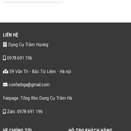
là:
tại
99.000 ₫.
là:
79.000 ₫.
LIÊN HỆ
Dụng Cụ Trầm Hương
0978.691.196
59 Văn Trì - Bắc Từ Liêm - Hà nội
confanhga@gmail.com
Fanpage :Tổng Kho Dụng Cụ Trầm Hà
Zalo: 0978 691 196
VỀ CHÚNG TÔI
HỖ TRỢ KHÁCH HÀNG