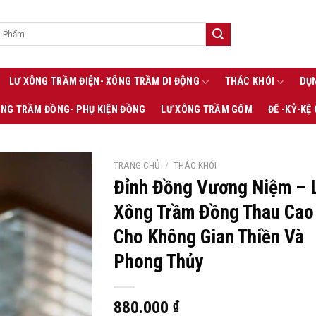
LƯ XÔNG TRẦM ĐIỆN- XÔNG TRẦM DI ĐỘNG
THÁC KHÓI
DỤN
ÔNG TRẦM ĐỒNG- PHỤ KIỆN ĐỒNG
LƯ XÔNG TRẦM GỐM
ĐẾ -KỶ-KỆ
TRANG CHỦ
/
THÁC KHÓI
Đỉnh Đồng Vương Niệm – 
Xông Trầm Đồng Thau Cao
Cho Không Gian Thiền Và
Phong Thủy
880.000
₫