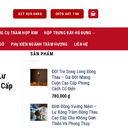
037.929.6886
0978.691.196
G CỤ TRẦM HỢP KIM
HỘP TRƯNG BÀY-HŨ ĐỰNG
 GỖ
PHỤ KIỆN NGÀNH TRẦM HƯƠNG
LIÊN HỆ
SẢN PHẨM
Đốt Tre Song Long Đồng
Lư
Thau – Giá Đốt Nhang
Cuộn Cao Cấp Phong
 Cấp
Cách Cổ Điển
780.000
₫
Đỉnh Đồng Vương Niệm –
Lư Xông Trầm Đồng Thau
Cao Cấp Cho Không Gian
Thiền Và Phong Thủy