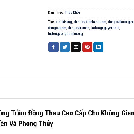
Danh mục:
Thác Khói
Thẻ:
diachivang
,
dungcudotnhangtram
,
dungcuthuongtr
dungcutram
,
dungcutramha
,
ludongnguyenkhoi
,
ludongxongtramhuong
ông Trầm Đồng Thau Cao Cấp Cho Không Gia
iền Và Phong Thủy