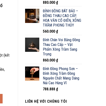
880.000
₫
CỔ
ĐỈNH ĐỒNG BÁT BẢO –
ĐỒNG THAU CAO CẤP,
HOA VĂN CỔ ĐIỂN, XÔNG
TRẦM PHONG THỦY
560.000
₫
Đỉnh Chân Voi Bằng Đồng
Thau Cao Cấp – Vật
Phẩm Xông Trầm Sang
Trọng
ột (kết
860.000
₫
Đỉnh Đồng Phong Sơn –
iền,
Đỉnh Xông Trầm Đồng
Nguyên Chất Mang Dáng
Núi Cao Hùng Vĩ
788.888
₫
au Cao Cấp Cho Không Gian Thiền Và Phong Thủy số lượng
LIÊN HỆ VỚI CHÚNG TÔI