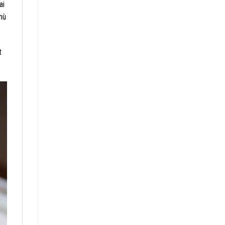
ai
hù
t