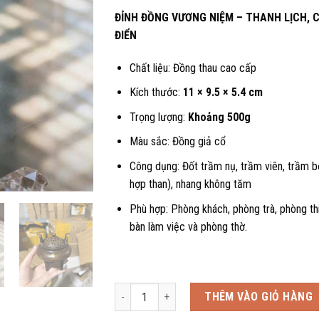
ĐỈNH ĐỒNG VƯƠNG NIỆM – THANH LỊCH, 
ĐIỂN
Chất liệu: Đồng thau cao cấp
Kích thước:
11 × 9.5 × 5.4 cm
Trọng lượng:
Khoảng 500g
Màu sắc: Đồng giả cổ
Công dụng: Đốt trầm nụ, trầm viên, trầm b
hợp than), nhang không tăm
Phù hợp: Phòng khách, phòng trà, phòng th
bàn làm việc và phòng thờ.
Đỉnh Đồng Vương Niệm – Lư Xông Trầm Đồng Th
THÊM VÀO GIỎ HÀNG