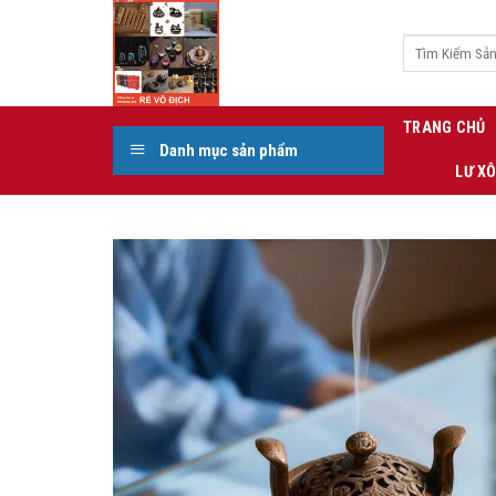
Skip
to
Tìm
kiếm:
content
TRANG CHỦ
Danh mục sản phẩm
LƯ X