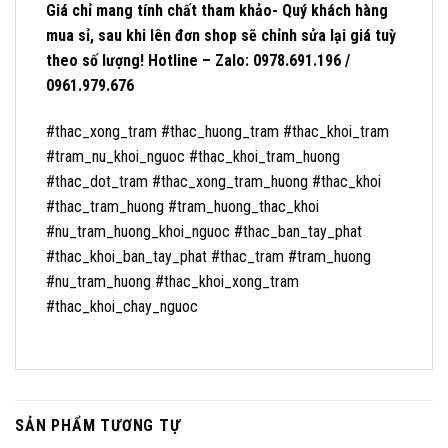
Giá chỉ mang tính chất tham khảo- Quý khách hàng
mua sỉ, sau khi lên đơn shop sẽ chỉnh sửa lại giá tuỳ
theo số lượng! Hotline – Zalo: 0978.691.196 /
0961.979.676
#thac_xong_tram #thac_huong_tram #thac_khoi_tram
#tram_nu_khoi_nguoc #thac_khoi_tram_huong
#thac_dot_tram #thac_xong_tram_huong #thac_khoi
#thac_tram_huong #tram_huong_thac_khoi
#nu_tram_huong_khoi_nguoc #thac_ban_tay_phat
#thac_khoi_ban_tay_phat #thac_tram #tram_huong
#nu_tram_huong #thac_khoi_xong_tram
#thac_khoi_chay_nguoc
SẢN PHẨM TƯƠNG TỰ