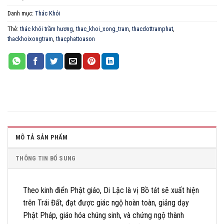
Danh mục:
Thác Khói
Thẻ:
thác khói trầm hương
,
thac_khoi_xong_tram
,
thacdottramphat
,
thackhoixongtram
,
thacphattoason
MÔ TẢ SẢN PHẨM
THÔNG TIN BỔ SUNG
Theo kinh điển Phật giáo, Di Lặc là vị Bồ tát sẽ xuất hiện
trên Trái Đất, đạt được giác ngộ hoàn toàn, giảng dạy
Phật Pháp, giáo hóa chúng sinh, và chứng ngộ thành