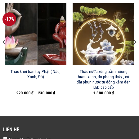
-17%
Thác khói bàn tay Phật ( Nâu,
Thác nước xông trầm hương
Xanh, Đỏ)
hươu xanh, đỏ phong thủy , có
đài phun nước tự động kèm đèn
LED cao cấp
220.000
₫
–
230.000
₫
1.380.000
₫
₫.
LIÊN HỆ