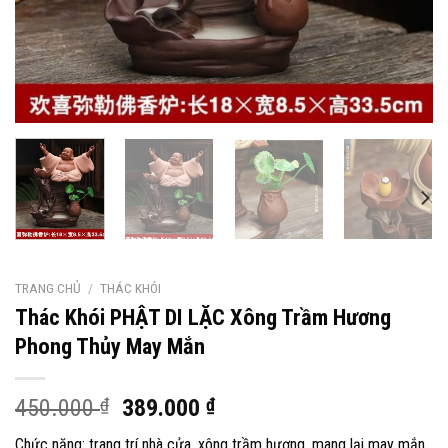
TRANG CHỦ
/
THÁC KHÓI
Thác Khói PHẬT DI LẶC Xông Trầm Hương
Phong Thủy May Mắn
Giá
Giá
450.000
₫
389.000
₫
gốc
hiện
Chức năng: trang trí nhà cửa, xông trầm hương, mang lại may mắn,