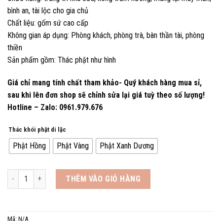
là:
tại
bình an, tài lộc cho gia chủ
450.000 ₫.
là:
Chất liệu: gốm sứ cao cấp
389.000 ₫.
Không gian áp dụng: Phòng khách, phòng trà, bàn thần tài, phòng
thiền
Sản phẩm gồm: Thác phật như hình
Giá chỉ mang tính chất tham khảo- Quý khách hàng mua sỉ,
sau khi lên đơn shop sẽ chỉnh sửa lại giá tuỳ theo số lượng!
Hotline – Zalo: 0961.979.676
Thác khói phật di lặc
Phật Hồng
Phật Vàng
Phật Xanh Dương
Thác Khói PHẬT DI LẶC Xông Trầm Hương Phong Thủy May Mắn số lượ
THÊM VÀO GIỎ HÀNG
Mã:
N/A