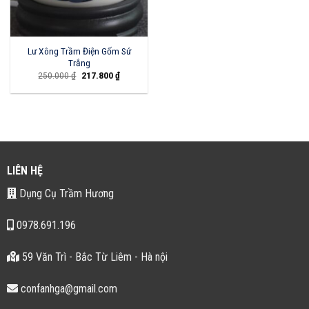
Lư Xông Trầm Điện Gốm Sứ
Trắng
Giá
Giá
250.000
₫
217.800
₫
gốc
hiện
là:
tại
250.000 ₫.
là:
217.800 ₫.
LIÊN HỆ
Dụng Cụ Trầm Hương
0978.691.196
59 Văn Trì - Bắc Từ Liêm - Hà nội
confanhga@gmail.com