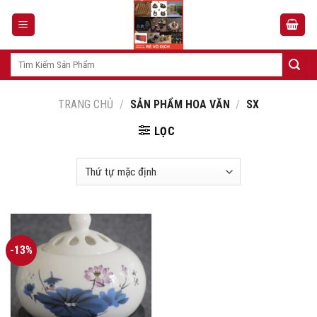
Skip
to
content
Tìm
kiếm:
TRANG CHỦ
/
SẢN PHẨM HOA VĂN
/
SX
LỌC
-13%