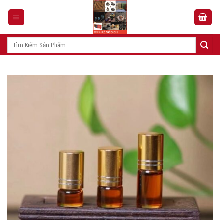
Skip
to
content
Tìm
kiếm: