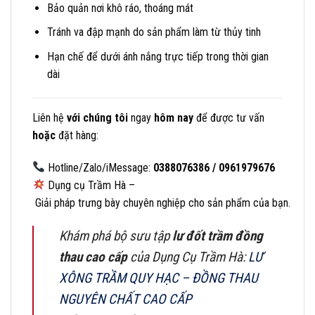
Bảo quản nơi khô ráo, thoáng mát
Tránh va đập mạnh do sản phẩm làm từ thủy tinh
Hạn chế để dưới ánh nắng trực tiếp trong thời gian
dài
Liên
hệ
với
chúng
tôi
ngay
hôm
nay
để
được
tư
vấn
hoặc
đặt
hàng:
Hotline/Zalo/iMessage:
0388076386 / 0961979676
Dụng cụ Trầm Hà –
Giải pháp trưng bày chuyên nghiệp cho sản phẩm của bạn.
Khám phá bộ sưu tập
lư đốt trầm đồng
thau cao cấp
của Dụng Cụ Trầm Hà
:
LƯ
XÔNG TRẦM QUY HẠC – ĐỒNG THAU
NGUYÊN CHẤT CAO CẤP