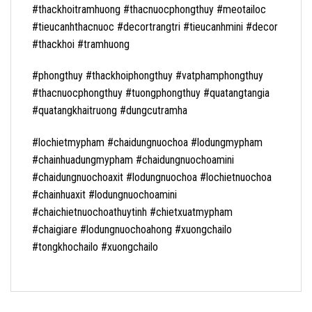
#thackhoitramhuong #thacnuocphongthuy #meotailoc
#tieucanhthacnuoc #decortrangtri #tieucanhmini #decor
#thackhoi #tramhuong
#phongthuy #thackhoiphongthuy #vatphamphongthuy
#thacnuocphongthuy #tuongphongthuy #quatangtangia
#quatangkhaitruong #dungcutramha
#lochietmypham #chaidungnuochoa #lodungmypham
#chainhuadungmypham #chaidungnuochoamini
#chaidungnuochoaxit #lodungnuochoa #lochietnuochoa
#chainhuaxit #lodungnuochoamini
#chaichietnuochoathuytinh #chietxuatmypham
#chaigiare #lodungnuochoahong #xuongchailo
#tongkhochailo #xuongchailo