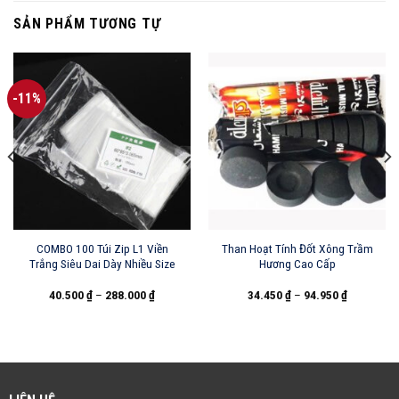
SẢN PHẨM TƯƠNG TỰ
-11%
COMBO 100 Túi Zip L1 Viền
Than Hoạt Tính Đốt Xông Trầm
Trắng Siêu Dai Dày Nhiều Size
Hương Cao Cấp
40.500
₫
–
288.000
₫
34.450
₫
–
94.950
₫