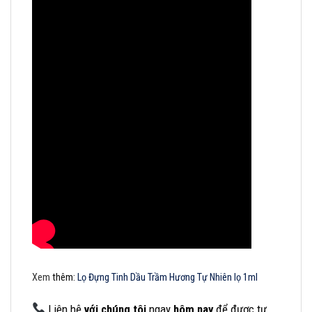
Xem
thêm:
Lọ Đựng Tinh Dầu Trầm Hương Tự Nhiên lọ 1ml
Liên hệ
với chúng tôi
ngay
hôm nay
để được tư