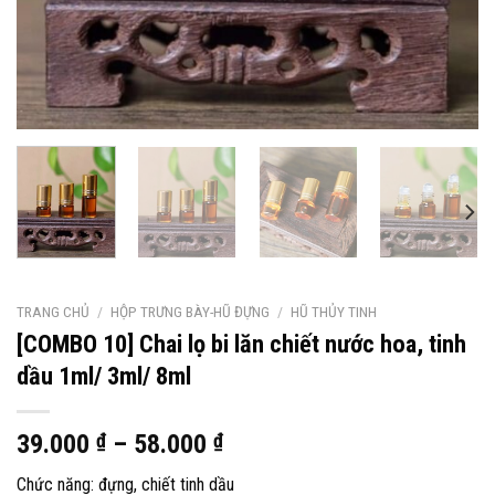
TRANG CHỦ
/
HỘP TRƯNG BÀY-HŨ ĐỰNG
/
HŨ THỦY TINH
[COMBO 10] Chai lọ bi lăn chiết nước hoa, tinh
dầu 1ml/ 3ml/ 8ml
39.000
₫
–
58.000
₫
Chức năng: đựng, chiết tinh dầu