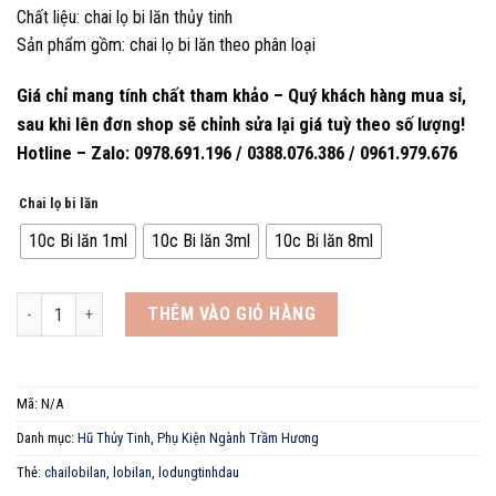
Chất liệu: chai lọ bi lăn thủy tinh
Sản phẩm gồm: chai lọ bi lăn theo phân loại
Giá chỉ mang tính chất tham khảo – Quý khách hàng mua sỉ,
sau khi lên đơn shop sẽ chỉnh sửa lại giá tuỳ theo số lượng!
Hotline – Zalo: 0978.691.196 / 0388.076.386 / 0961.979.676
Chai lọ bi lăn
10c Bi lăn 1ml
10c Bi lăn 3ml
10c Bi lăn 8ml
[COMBO 10] Chai lọ bi lăn chiết nước hoa, tinh dầu 1ml/ 3ml/ 8ml số lượ
THÊM VÀO GIỎ HÀNG
Mã:
N/A
Danh mục:
Hũ Thủy Tinh
,
Phụ Kiện Ngành Trầm Hương
Thẻ:
chailobilan
,
lobilan
,
lodungtinhdau