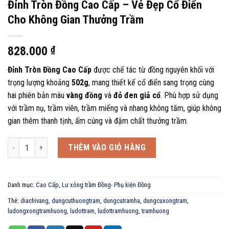
Đỉnh Tròn Đồng Cao Cấp – Vẻ Đẹp Cổ Điển
Cho Không Gian Thưởng Trầm
828.000
₫
Đỉnh Tròn Đồng Cao Cấp
được chế tác từ đồng nguyên khối với
trọng lượng khoảng
502g
, mang thiết kế cổ điển sang trọng cùng
hai phiên bản màu
vàng đồng
và
đỏ đen giả cổ
. Phù hợp sử dụng
với trầm nụ, trầm viên, trầm miếng và nhang không tăm, giúp không
gian thêm thanh tịnh, ấm cúng và đậm chất thưởng trầm.
Đỉnh Tròn Đồng Cao Cấp – Vẻ Đẹp Cổ Điển Cho Không Gian Thưởng Trầm
THÊM VÀO GIỎ HÀNG
Danh mục:
Cao Cấp
,
Lư xông trầm Đồng- Phụ kiện Đồng
Thẻ:
diachivang
,
dungcuthuongtram
,
dungcutramha
,
dungcuxongtram
,
ludongxongtramhuong
,
ludottram
,
ludottramhuong
,
tramhuong