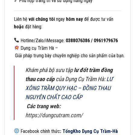
✓ Phù hợp trang trí và sử dụng hằng ngày
Liên
hệ
với
chúng
tôi
ngay
hôm
nay
để
được
tư
vấn
hoặc
đặt
hàng:
Hotline/Zalo/iMessage:
0388076386 / 0961979676
Dụng cụ Trầm Hà –
Giải pháp trưng bày chuyên nghiệp cho sản phẩm của bạn.
Khám phá bộ sưu tập
lư đốt trầm đồng
thau cao cấp
của Dụng Cụ Trầm Hà
:
LƯ
XÔNG TRẦM QUY HẠC – ĐỒNG THAU
NGUYÊN CHẤT CAO CẤP
Các
trang
web:
https://dungcutram.com/
Facebook chính thức
:
Tổng
Kho Dụng Cụ Trầm-Hà