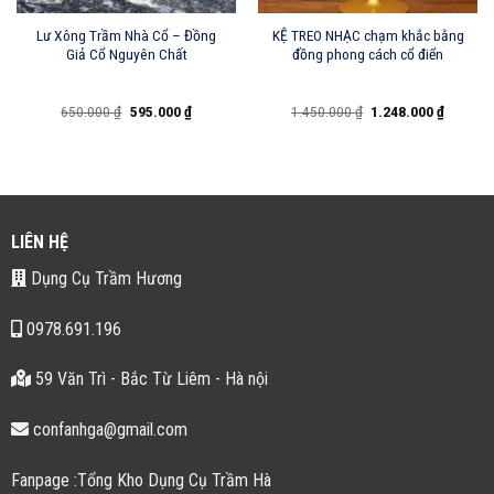
Lư Xông Trầm Nhà Cổ – Đồng
KỆ TREO NHẠC chạm khắc bằng
Giả Cổ Nguyên Chất
đồng phong cách cổ điển
Giá
Giá
Giá
Giá
650.000
₫
595.000
₫
1.450.000
₫
1.248.000
₫
gốc
hiện
gốc
hiện
là:
tại
là:
tại
650.000 ₫.
là:
1.450.000 ₫.
là:
595.000 ₫.
1.248.00
LIÊN HỆ
Dụng Cụ Trầm Hương
0978.691.196
59 Văn Trì - Bắc Từ Liêm - Hà nội
confanhga@gmail.com
Fanpage :Tổng Kho Dụng Cụ Trầm Hà