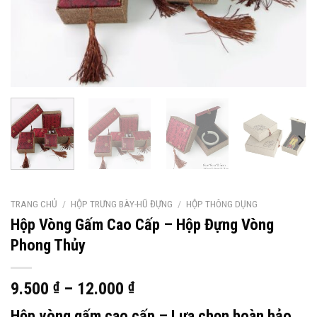
TRANG CHỦ
/
HỘP TRƯNG BÀY-HŨ ĐỰNG
/
HỘP THÔNG DỤNG
Hộp Vòng Gấm Cao Cấp – Hộp Đựng Vòng
Phong Thủy
9.500
₫
–
12.000
₫
Hộp vòng gấm cao cấp
– Lựa chọn hoàn hảo