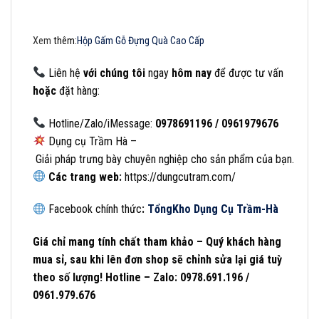
Xem
thêm:
Hộp Gấm Gỗ Đựng Quà Cao Cấp
Liên
hệ
với
chúng
tôi
ngay
hôm
nay
để
được
tư
vấn
hoặc
đặt
hàng:
Hotline/Zalo/iMessage:
0978691196 / 0961979676
Dụng cụ Trầm Hà –
Giải pháp trưng bày chuyên nghiệp cho sản phẩm của bạn.
Các
trang
web:
https://dungcutram.com/
Facebook chính thức
:
Tổng
Kho Dụng Cụ Trầm-Hà
Giá chỉ mang tính chất tham khảo – Quý khách hàng
mua sỉ, sau khi lên đơn shop sẽ chỉnh sửa lại giá tuỳ
theo số lượng! Hotline – Zalo: 0978.691.196 /
0961.979.676