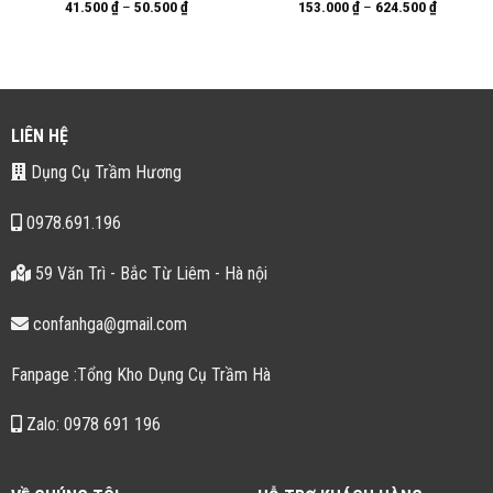
41.500
₫
–
50.500
₫
153.000
₫
–
624.500
₫
LIÊN HỆ
Dụng Cụ Trầm Hương
0978.691.196
59 Văn Trì - Bắc Từ Liêm - Hà nội
confanhga@gmail.com
Fanpage :Tổng Kho Dụng Cụ Trầm Hà
Zalo: 0978 691 196