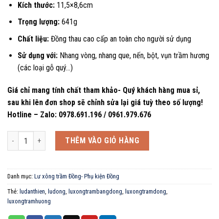
Kích thước:
11,5×8,6cm
Trọng lượng:
641g
Chất liệu
:
Đồng thau cao cấp an toàn cho người sử dụng
Sử dụng với:
Nhang vòng, nhang que, nến, bột, vụn trầm hương
(các loại gỗ quý…)
Giá chỉ mang tính chất tham khảo- Quý khách hàng mua sỉ,
sau khi lên đơn shop sẽ chỉnh sửa lại giá tuỳ theo số lượng!
Hotline – Zalo: 0978.691.196 / 0961.979.676
Lư Đồng Đàn Thiên - Bảo Tháp 3 Tầng Xông Trầm Cao Cấp số lượng
THÊM VÀO GIỎ HÀNG
Danh mục:
Lư xông trầm Đồng- Phụ kiện Đồng
Thẻ:
ludanthien
,
ludong
,
luxongtrambangdong
,
luxongtramdong
,
luxongtramhuong