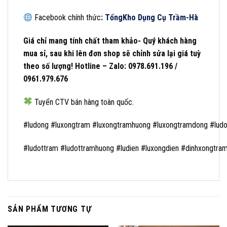
Facebook chính thức
:
Tổng
Kho Dụng Cụ Trầm-Hà
Giá chỉ mang tính chất tham khảo- Quý khách hàng
mua sỉ, sau khi lên đơn shop sẽ chỉnh sửa lại giá tuỳ
theo số lượng! Hotline – Zalo: 0978.691.196 /
0961.979.676
Tuyển CTV bán hàng toàn quốc.
#ludong #luxongtram #luxongtramhuong #luxongtramdong #lud
#ludottram #ludottramhuong #ludien #luxongdien #dinhxongtr
SẢN PHẨM TƯƠNG TỰ