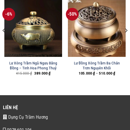
-6%
-50%
Lư Xông Trầm Ngũ Ngưu Bằng
Lư Đồng Xông Trầm Ba Chân
Đồng – Tinh Hoa Phong Thuỷ
Trơn Nguyên Khối
Giá
Giá
415.000
₫
389.000
₫
105.000
₫
–
510.000
₫
gốc
hiện
là:
tại
415.000 ₫.
là:
389.000 ₫.
LIÊN HỆ
Dụng Cụ Trầm Hương