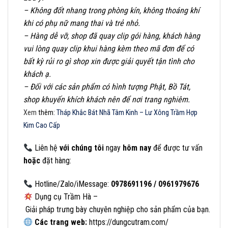
– Không đốt nhang trong phòng kín, không thoáng khí
khi có phụ nữ mang thai và trẻ nhỏ.
– Hàng dễ vỡ, shop đã quay clip gói hàng, khách hàng
vui lòng quay clip khui hàng kèm theo mã đơn để có
bất kỳ rủi ro gì shop xin được giải quyết tận tình cho
khách ạ.
– Đối với các sản phẩm có hình tượng Phật, Bồ Tát,
shop khuyến khích khách nên để nơi trang nghiêm.
Xem
thêm:
Tháp Khắc Bát Nhã Tâm Kinh – Lư Xông Trầm Hợp
Kim Cao Cấp
Liên
hệ
với
chúng
tôi
ngay
hôm
nay
để
được
tư
vấn
hoặc
đặt
hàng:
Hotline/Zalo/iMessage:
0978691196 / 0961979676
Dụng cụ Trầm Hà –
Giải pháp trưng bày chuyên nghiệp cho sản phẩm của bạn.
Các
trang
web:
https://dungcutram.com/