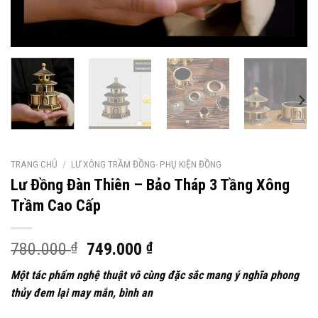
TRANG CHỦ
/
LƯ XÔNG TRẦM ĐỒNG- PHỤ KIỆN ĐỒNG
Lư Đồng Đàn Thiên – Bảo Tháp 3 Tầng Xông
Trầm Cao Cấp
Giá
Giá
780.000
₫
749.000
₫
gốc
hiện
Một tác phẩm nghệ thuật vô cùng đặc sắc mang ý nghĩa phong
là:
tại
thủy đem lại may mắn, bình an
780.000 ₫.
là:
749.000 ₫.