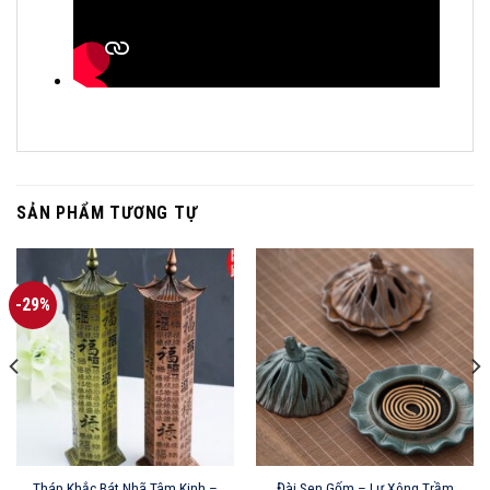
SẢN PHẨM TƯƠNG TỰ
-29%
Tháp Khắc Bát Nhã Tâm Kinh –
Đài Sen Gốm – Lư Xông Trầm