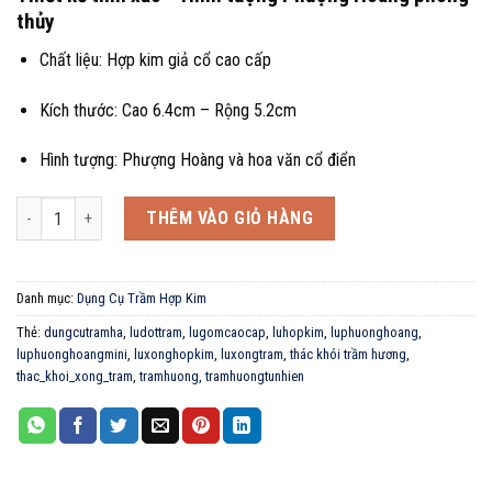
thủy
Chất liệu: Hợp kim giả cổ cao cấp
Kích thước: Cao 6.4cm – Rộng 5.2cm
Hình tượng: Phượng Hoàng và hoa văn cổ điển
Lư hương phượng hoàng mini-Điểm nhấn viên đá xanh sang trọng số lư
THÊM VÀO GIỎ HÀNG
Danh mục:
Dụng Cụ Trầm Hợp Kim
Thẻ:
dungcutramha
,
ludottram
,
lugomcaocap
,
luhopkim
,
luphuonghoang
,
luphuonghoangmini
,
luxonghopkim
,
luxongtram
,
thác khói trầm hương
,
thac_khoi_xong_tram
,
tramhuong
,
tramhuongtunhien