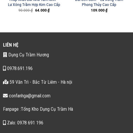
Lư Xông Trầm Hợp Kim Cao Cấp
Phong Thủy Cao Cấp
Giá
Giá
90.000
₫
64.000
₫
109.000
₫
gốc
hiện
là:
tại
90.000 ₫.
là:
₫.
64.000 ₫.
LIÊN HỆ
Dụng Cụ Trầm Hương
0978.691.196
59 Văn Trì - Bắc Từ Liêm - Hà nội
confanhga@gmail.com
Fanpage :Tổng Kho Dụng Cụ Trầm Hà
Zalo: 0978 691 196