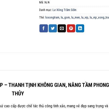
Mã:
N/A
Danh mục:
Lư Xông Trầm Gốm
Thẻ:
loxongtram
,
lu_gom
,
lu_men
,
lu_vip
,
lu_vip_xong_tr
P – THANH TỊNH KHÔNG GIAN, NÂNG TẦM PHONG
THỦY
ứ cao cấp được chế tác thủ công tinh xảo, mang vẻ đẹp sang trọng và