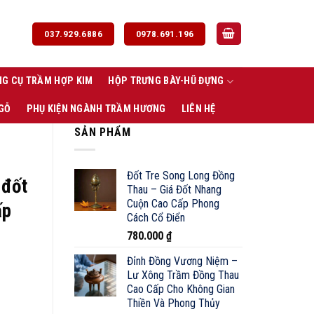
037.929.6886
0978.691.196
G CỤ TRẦM HỢP KIM
HỘP TRƯNG BÀY-HŨ ĐỰNG
 GỖ
PHỤ KIỆN NGÀNH TRẦM HƯƠNG
LIÊN HỆ
SẢN PHẨM
Đốt Tre Song Long Đồng
 đốt
Thau – Giá Đốt Nhang
Cuộn Cao Cấp Phong
ấp
Cách Cổ Điển
780.000
₫
Đỉnh Đồng Vương Niệm –
Lư Xông Trầm Đồng Thau
Cao Cấp Cho Không Gian
Thiền Và Phong Thủy