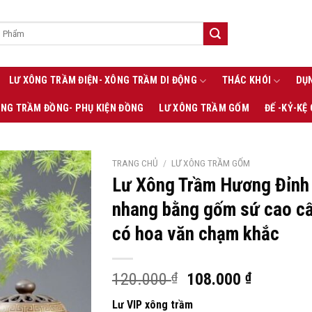
LƯ XÔNG TRẦM ĐIỆN- XÔNG TRẦM DI ĐỘNG
THÁC KHÓI
DỤN
ÔNG TRẦM ĐỒNG- PHỤ KIỆN ĐỒNG
LƯ XÔNG TRẦM GỐM
ĐẾ -KỶ-KỆ
TRANG CHỦ
/
LƯ XÔNG TRẦM GỐM
Lư Xông Trầm Hương Đỉnh
nhang bằng gốm sứ cao c
có hoa văn chạm khắc
Giá
Giá
120.000
₫
108.000
₫
gốc
hiện
Lư VIP xông trầm
là:
tại