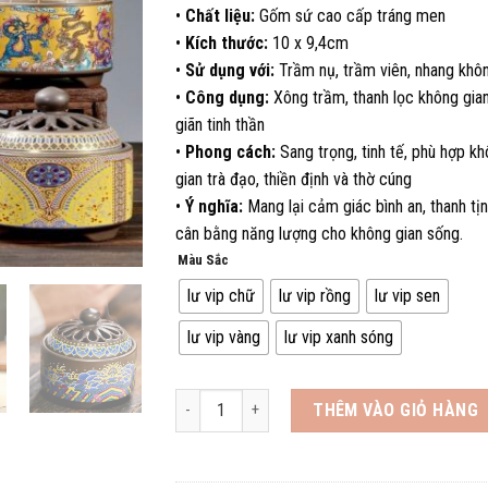
•
Chất liệu:
Gốm sứ cao cấp tráng men
120.000 ₫.
là:
•
Kích thước:
10 x 9,4cm
108.000 
•
Sử dụng với:
Trầm nụ, trầm viên, nhang khô
•
Công dụng:
Xông trầm, thanh lọc không gian
giãn tinh thần
•
Phong cách:
Sang trọng, tinh tế, phù hợp k
gian trà đạo, thiền định và thờ cúng
•
Ý nghĩa:
Mang lại cảm giác bình an, thanh tịn
cân bằng năng lượng cho không gian sống.
Màu Sắc
lư vip chữ
lư vip rồng
lư vip sen
lư vip vàng
lư vip xanh sóng
Lư Xông Trầm Hương Đỉnh đốt nhang bằng gốm 
THÊM VÀO GIỎ HÀNG