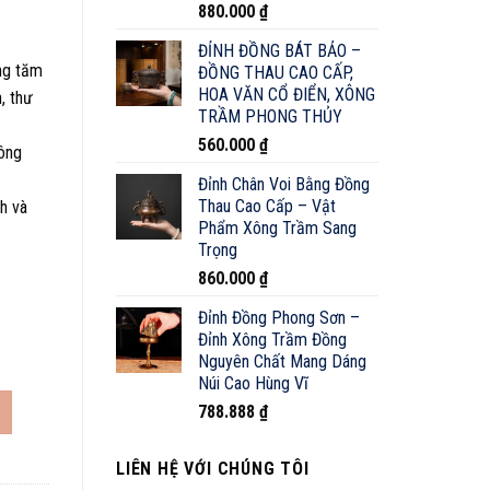
880.000
₫
₫.
ĐỈNH ĐỒNG BÁT BẢO –
ng tăm
ĐỒNG THAU CAO CẤP,
HOA VĂN CỔ ĐIỂN, XÔNG
, thư
TRẦM PHONG THỦY
560.000
₫
hông
Đỉnh Chân Voi Bằng Đồng
Thau Cao Cấp – Vật
h và
Phẩm Xông Trầm Sang
Trọng
860.000
₫
Đỉnh Đồng Phong Sơn –
Đỉnh Xông Trầm Đồng
Nguyên Chất Mang Dáng
Núi Cao Hùng Vĩ
sứ cao cấp có hoa văn chạm khắc số lượng
788.888
₫
LIÊN HỆ VỚI CHÚNG TÔI