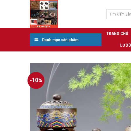
Skip
to
Tìm
kiếm:
content
TRANG CHỦ
Danh mục sản phẩm
LƯ X
-10%