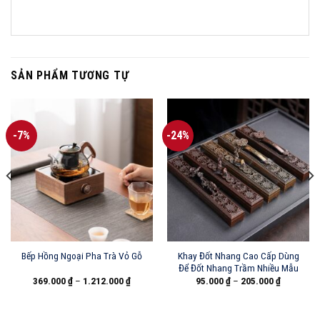
SẢN PHẨM TƯƠNG TỰ
-7%
-24%
Khay Đốt Nhang Cao Cấp Dùng
Bếp Hồng Ngoại Pha Trà Vỏ Gỗ
Để Đốt Nhang Trầm Nhiều Mẫu
369.000
₫
–
1.212.000
₫
95.000
₫
–
205.000
₫