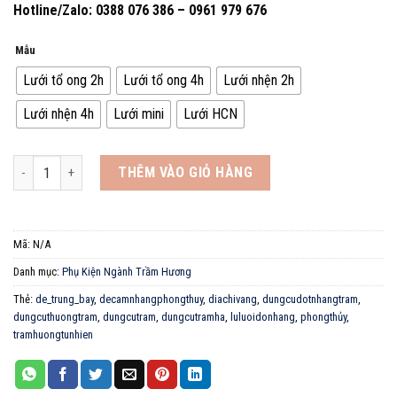
Hotline/Zalo: 0388 076 386 – 0961 979 676
Mẫu
Lưới tổ ong 2h
Lưới tổ ong 4h
Lưới nhện 2h
Lưới nhện 4h
Lưới mini
Lưới HCN
Lưới Dón Nhang Trầm Hương Bằng Thép Không Gỉ Chống Cháy hiệu quả, a
THÊM VÀO GIỎ HÀNG
Mã:
N/A
Danh mục:
Phụ Kiện Ngành Trầm Hương
Thẻ:
de_trung_bay
,
decamnhangphongthuy
,
diachivang
,
dungcudotnhangtram
,
dungcuthuongtram
,
dungcutram
,
dungcutramha
,
luluoidonhang
,
phongthủy
,
tramhuongtunhien