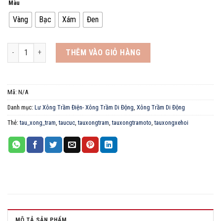
Màu
Vàng
Bạc
Xám
Đen
Tẩu Cúc Xông Trầm, Xông Tinh Dầu, Các Loại Gỗ Thơm Khác.. số lượng
THÊM VÀO GIỎ HÀNG
Mã:
N/A
Danh mục:
Lư Xông Trầm Điện- Xông Trầm Di Động
,
Xông Trầm Di Động
Thẻ:
tau_xong_tram
,
taucuc
,
tauxongtram
,
tauxongtramoto
,
tauxongxehoi
MÔ TẢ SẢN PHẨM