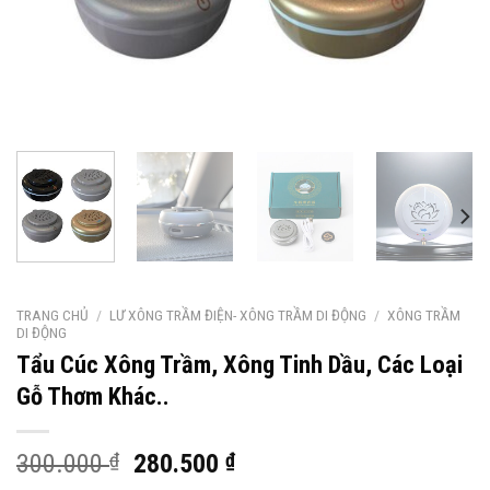
TRANG CHỦ
/
LƯ XÔNG TRẦM ĐIỆN- XÔNG TRẦM DI ĐỘNG
/
XÔNG TRẦM
DI ĐỘNG
Tẩu Cúc Xông Trầm, Xông Tinh Dầu, Các Loại
Gỗ Thơm Khác..
Giá
Giá
300.000
₫
280.500
₫
gốc
hiện