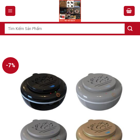
Skip
to
content
Tìm
kiếm:
-7%