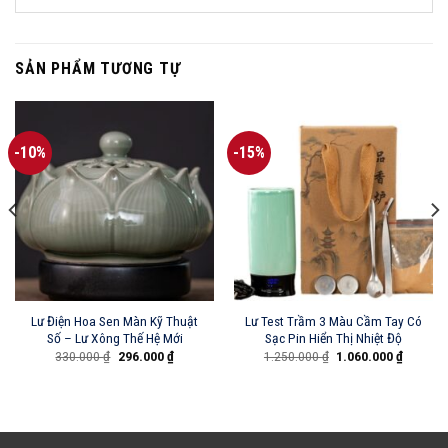
SẢN PHẨM TƯƠNG TỰ
-10%
-15%
Lư Điện Hoa Sen Màn Kỹ Thuật
Lư Test Trầm 3 Màu Cầm Tay Có
Số – Lư Xông Thế Hệ Mới
Sạc Pin Hiển Thị Nhiệt Độ
Giá
Giá
Giá
Giá
330.000
₫
296.000
₫
1.250.000
₫
1.060.000
₫
gốc
hiện
gốc
hiện
là:
tại
là:
tại
330.000 ₫.
là:
1.250.000 ₫.
là:
₫.
296.000 ₫.
1.060.00