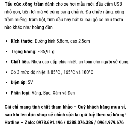
Tẩu cúc xông trầm
dành cho xe hơi mẫu mới, đầu cắm USB
là:
tại
nhỏ gọn, tiện lợi mà vô cùng sang chảnh. Đa chức năng, xông
300.000 ₫.
là:
trầm miếng, trầm bột, tinh dầu hay bất kì loại gỗ có mùi thơm
280.500 ₫.
nào khác như hoàng đàn…
Kích thước:
Đường kính 5,8cm, cao 2,5cm
Trọng lượng:
~35,91 g
Chất liệu:
Nhựa cao cấp chịu nhiệt, an toàn cho người sử dụng.
Có 3 mức độ nhiệt là 85°C , 165°C và 180°C
Điện áp:
5V
Phân loại:
Vàng, Bạc, Xám và Đen
Giá chỉ mang tính chất tham khảo – Quý khách hàng mua sỉ,
sau khi lên đơn shop sẽ chỉnh sửa lại giá tuỳ theo số lượng!
Hotline – Zalo: 0978.691.196 / 0388.076.386 / 0961.979.676