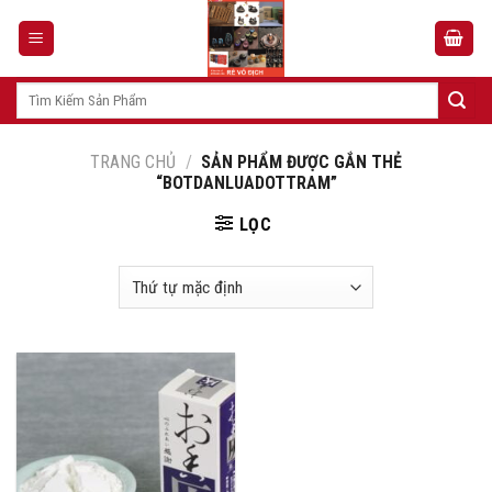
Skip
to
content
Tìm
kiếm:
TRANG CHỦ
/
SẢN PHẨM ĐƯỢC GẮN THẺ
“BOTDANLUADOTTRAM”
LỌC