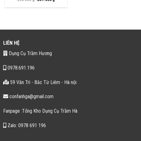
gốc
hiện
là:
tại
255.000 ₫.
là:
201.000 ₫.
LIÊN HỆ
Dụng Cụ Trầm Hương
0978.691.196
59 Văn Trì - Bắc Từ Liêm - Hà nội
confanhga@gmail.com
Fanpage :Tổng Kho Dụng Cụ Trầm Hà
Zalo: 0978 691 196