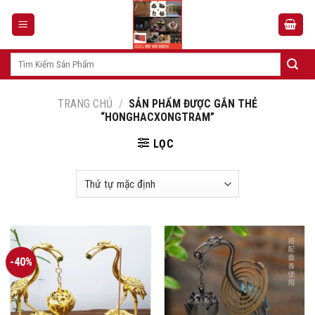
Skip
to
content
Tìm
kiếm:
TRANG CHỦ
/
SẢN PHẨM ĐƯỢC GẮN THẺ
“HONGHACXONGTRAM”
LỌC
-40%