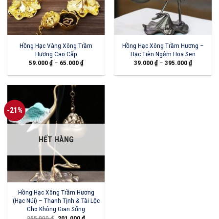
Hồng Hạc Vàng Xông Trầm
Hồng Hạc Xông Trầm Hương –
Hương Cao Cấp
Hạc Tiên Ngậm Hoa Sen
59.000
₫
–
65.000
₫
39.000
₫
–
395.000
₫
-21%
HẾT HÀNG
Hồng Hạc Xông Trầm Hương
(Hạc Núi) – Thanh Tịnh & Tài Lộc
Cho Không Gian Sống
Giá
Giá
255.000
₫
201.000
₫