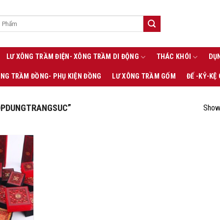
LƯ XÔNG TRẦM ĐIỆN- XÔNG TRẦM DI ĐỘNG
THÁC KHÓI
DỤN
ÔNG TRẦM ĐỒNG- PHỤ KIỆN ĐỒNG
LƯ XÔNG TRẦM GỐM
ĐẾ -KỶ-KỆ
OPDUNGTRANGSUC”
Showi