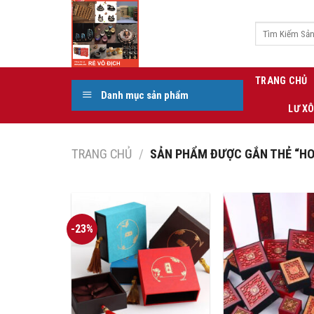
Skip
to
Tìm
kiếm:
content
TRANG CHỦ
Danh mục sản phẩm
LƯ X
TRANG CHỦ
/
SẢN PHẨM ĐƯỢC GẮN THẺ “H
-23%