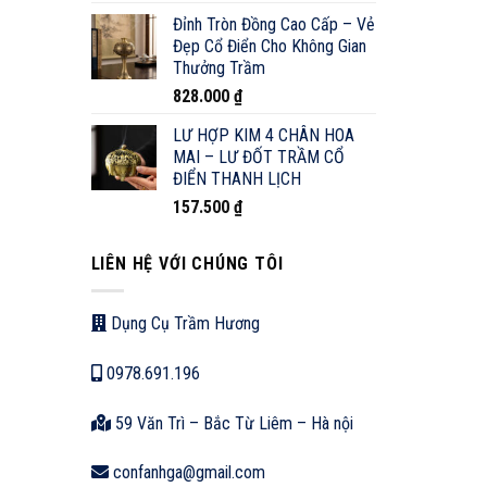
Đỉnh Tròn Đồng Cao Cấp – Vẻ
Đẹp Cổ Điển Cho Không Gian
Thưởng Trầm
828.000
₫
LƯ HỢP KIM 4 CHÂN HOA
MAI – LƯ ĐỐT TRẦM CỔ
ĐIỂN THANH LỊCH
157.500
₫
LIÊN HỆ VỚI CHÚNG TÔI
Dụng Cụ Trầm Hương
0978.691.196
59 Văn Trì – Bắc Từ Liêm – Hà nội
confanhga@gmail.com