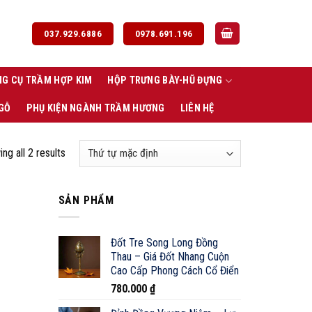
037.929.6886
0978.691.196
G CỤ TRẦM HỢP KIM
HỘP TRƯNG BÀY-HŨ ĐỰNG
 GỖ
PHỤ KIỆN NGÀNH TRẦM HƯƠNG
LIÊN HỆ
ng all 2 results
SẢN PHẨM
Đốt Tre Song Long Đồng
Thau – Giá Đốt Nhang Cuộn
Cao Cấp Phong Cách Cổ Điển
780.000
₫