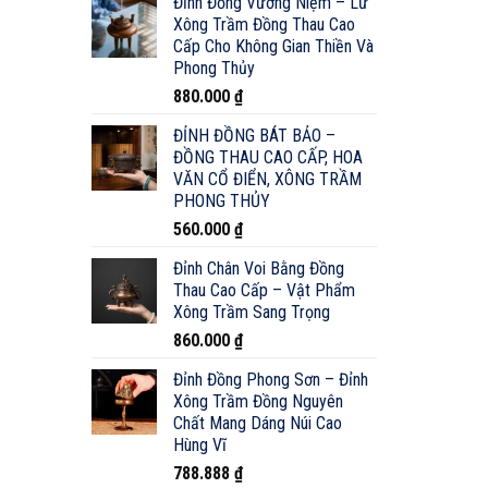
Đỉnh Đồng Vương Niệm – Lư
Xông Trầm Đồng Thau Cao
Cấp Cho Không Gian Thiền Và
Phong Thủy
880.000
₫
ĐỈNH ĐỒNG BÁT BẢO –
ĐỒNG THAU CAO CẤP, HOA
VĂN CỔ ĐIỂN, XÔNG TRẦM
PHONG THỦY
560.000
₫
Đỉnh Chân Voi Bằng Đồng
Thau Cao Cấp – Vật Phẩm
Xông Trầm Sang Trọng
860.000
₫
Đỉnh Đồng Phong Sơn – Đỉnh
Xông Trầm Đồng Nguyên
Chất Mang Dáng Núi Cao
Hùng Vĩ
788.888
₫