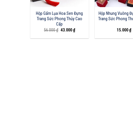
Hộp Gấm Lụa Hoa Sen Đựng
Hộp Nhung Vuông Đ
Trang Sức Phong Thủy Cao
Trang Sức Phong Th
Cấp
Giá
Giá
56.000
₫
43.000
₫
15.000
₫
gốc
hiện
là:
tại
56.000 ₫.
là:
43.000 ₫.