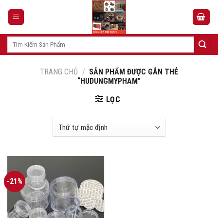
Skip
to
content
Tìm
kiếm:
TRANG CHỦ
/
SẢN PHẨM ĐƯỢC GẮN THẺ
“HUDUNGMYPHAM”
LỌC
-21%