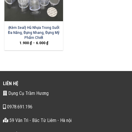
{Kèm Seal} Hũ Nhựa Trong Suốt
Đa Năng, Đựng Nhang, Đựng Mỹ
Phẩm Chiết
1.900
₫
–
6.000
₫
LIÊN HỆ
Dụng Cụ Trầm Hương
0978.691.196
59 Văn Trì - Bắc Từ Liêm - Hà nội