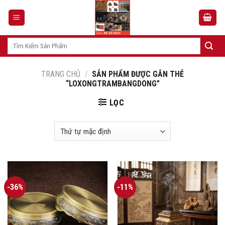
Skip
to
content
Tìm
kiếm:
TRANG CHỦ
/
SẢN PHẨM ĐƯỢC GẮN THẺ
“LOXONGTRAMBANGDONG”
LỌC
-36%
-11%