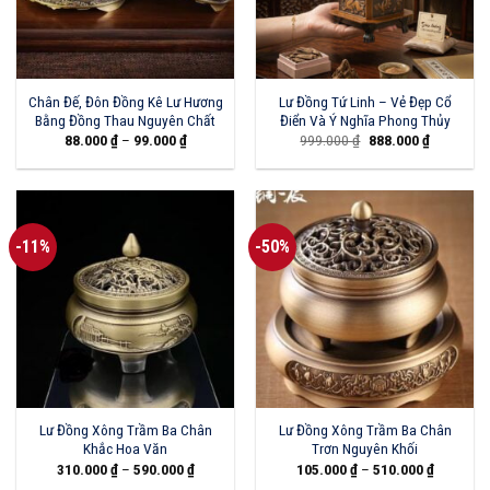
Chân Đế, Đôn Đồng Kê Lư Hương
Lư Đồng Tứ Linh – Vẻ Đẹp Cổ
Bằng Đồng Thau Nguyên Chất
Điển Và Ý Nghĩa Phong Thủy
Giá
Giá
88.000
₫
–
99.000
₫
999.000
₫
888.000
₫
gốc
hiện
là:
tại
999.000 ₫.
là:
888.000 ₫
-11%
-50%
Lư Đồng Xông Trầm Ba Chân
Lư Đồng Xông Trầm Ba Chân
Khắc Hoa Văn
Trơn Nguyên Khối
310.000
₫
–
590.000
₫
105.000
₫
–
510.000
₫