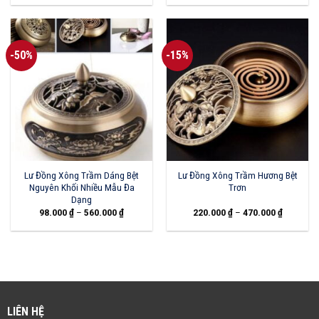
-50%
-15%
Lư Đồng Xông Trầm Dáng Bệt
Lư Đồng Xông Trầm Hương Bệt
Nguyên Khối Nhiều Mẫu Đa
Trơn
Dạng
98.000
₫
–
560.000
₫
220.000
₫
–
470.000
₫
LIÊN HỆ