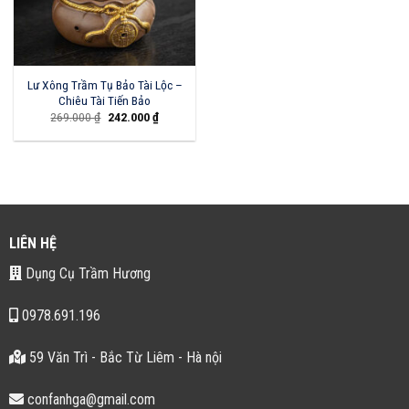
Lư Xông Trầm Tụ Bảo Tài Lộc –
Chiêu Tài Tiến Bảo
Giá
Giá
269.000
₫
242.000
₫
gốc
hiện
là:
tại
269.000 ₫.
là:
242.000 ₫.
LIÊN HỆ
Dụng Cụ Trầm Hương
0978.691.196
59 Văn Trì - Bắc Từ Liêm - Hà nội
confanhga@gmail.com