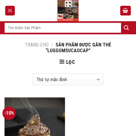
Skip
to
content
Tìm
kiếm:
TRANG CHỦ
/
SẢN PHẨM ĐƯỢC GẮN THẺ
“LUGGOMSUCAOCAP”
LỌC
-10%