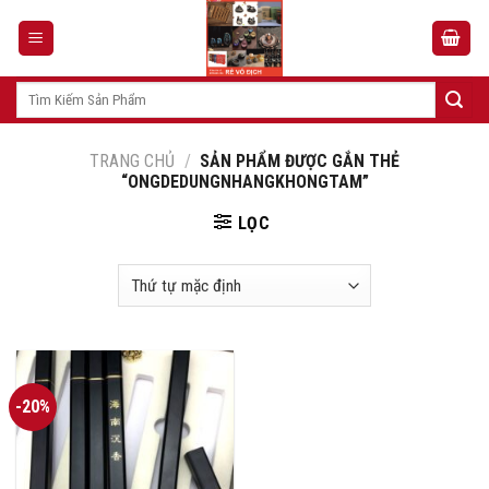
Skip
to
content
Tìm
kiếm:
TRANG CHỦ
/
SẢN PHẨM ĐƯỢC GẮN THẺ
“ONGDEDUNGNHANGKHONGTAM”
LỌC
-20%