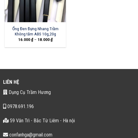
Ống Đen Đựng Nhang Trầm
Không tăm ABS 10g,20g
16.000
₫
–
18.000
₫
LIÊN HỆ
Dụng Cụ Trầm Hương
0978.691.196
59 Văn Trì - Bắc Từ Liêm - Hà nội
confanhga@gmail.com