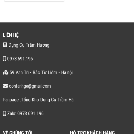
là:
tại
156.000 ₫.
là:
119.000 ₫.
LIÊN HỆ
Dụng Cụ Trầm Hương
0978.691.196
59 Văn Trì - Bắc Từ Liêm - Hà nội
confanhga@gmail.com
Fanpage :Tổng Kho Dụng Cụ Trầm Hà
Zalo: 0978 691 196
VỀ CHÚNG TÔI
HỖ TRỢ KHÁCH HÀNG