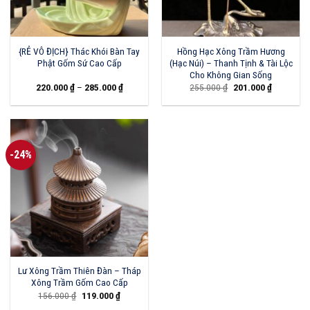
{RẺ VÔ ĐỊCH} Thác Khói Bàn Tay
Hồng Hạc Xông Trầm Hương
Phật Gốm Sứ Cao Cấp
(Hạc Núi) – Thanh Tịnh & Tài Lộc
Cho Không Gian Sống
Giá
Giá
220.000
₫
–
285.000
₫
255.000
₫
201.000
₫
gốc
hiện
là:
tại
255.000 ₫.
là:
201.000 ₫
-24%
Lư Xông Trầm Thiên Đàn – Tháp
Xông Trầm Gốm Cao Cấp
Giá
Giá
156.000
₫
119.000
₫
gốc
hiện