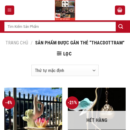
Skip
to
content
Tìm
kiếm:
TRANG CHỦ
/
SẢN PHẨM ĐƯỢC GẮN THẺ “THACDOTTRAM”
LỌC
-4%
-21%
HẾT HÀNG