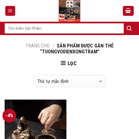
Skip
to
content
Tìm
kiếm:
TRANG CHỦ
/
SẢN PHẨM ĐƯỢC GẮN THẺ
“TUONGVODIENXONGTRAM”
LỌC
-4%