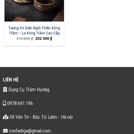
Tượng Vô Diện Ngồi Thiền Xông
Trầm – Lư Xông Trầm Cao Cấp
Giá
Giá
210.000
₫
202.000
₫
gốc
hiện
là:
tại
210.000 ₫.
là:
202.000 ₫.
LIÊN HỆ
Dụng Cụ Trầm Hương
0978.691.196
59 Văn Trì - Bắc Từ Liêm - Hà nội
confanhga@gmail.com