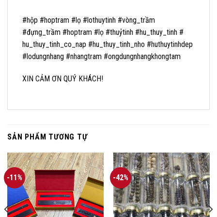
#hộp #hoptram #lọ #lothuytinh #vòng_trầm
#đựng_trầm #hoptram #lọ #thuỷtinh #hu_thuy_tinh #
hu_thuy_tinh_co_nap #hu_thuy_tinh_nho #huthuytinhdep
#lodungnhang #nhangtram #ongdungnhangkhongtam
XIN CẢM ƠN QUÝ KHÁCH!
SẢN PHẨM TƯƠNG TỰ
-11%
-42%