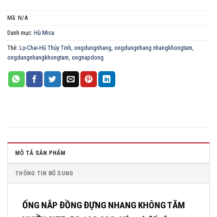
Mã:
N/A
Danh mục:
Hũ Mica
Thẻ:
Lọ-Chai-Hũ Thủy Tinh
,
ongdungnhang
,
ongdungnhang nhangkhongtam
,
ongdungnhangkhongtam
,
ongnapdong
MÔ TẢ SẢN PHẨM
THÔNG TIN BỔ SUNG
ỐNG NẮP ĐỒNG ĐỰNG NHANG KHÔNG TĂM