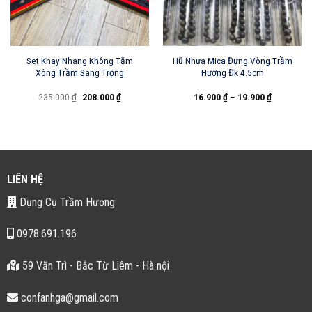
Set Khay Nhang Không Tăm
Hũ Nhựa Mica Đựng Vòng Trầm
Xông Trầm Sang Trọng
Hương Đk 4.5cm
Giá
Giá
235.000
₫
208.000
₫
16.900
₫
–
19.900
₫
gốc
hiện
là:
tại
235.000 ₫.
là:
208.000 ₫.
LIÊN HỆ
Dụng Cụ Trầm Hương
0978.691.196
59 Văn Trì - Bắc Từ Liêm - Hà nội
confanhga@gmail.com