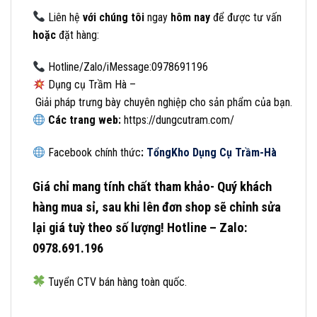
Liên
hệ
với
chúng
tôi
ngay
hôm
nay
để
được
tư
vấn
hoặc
đặt
hàng:
Hotline/Zalo/iMessage:0978691196
Dụng cụ Trầm Hà –
Giải pháp trưng bày chuyên nghiệp cho sản phẩm của bạn.
Các
trang
web:
https://dungcutram.com/
Facebook chính thức
:
Tổng
Kho Dụng Cụ Trầm-Hà
Giá chỉ mang tính chất tham khảo- Quý khách
hàng mua sỉ, sau khi lên đơn shop sẽ chỉnh sửa
lại giá tuỳ theo số lượng! Hotline – Zalo:
0978.691.196
Tuyển CTV bán hàng toàn quốc.