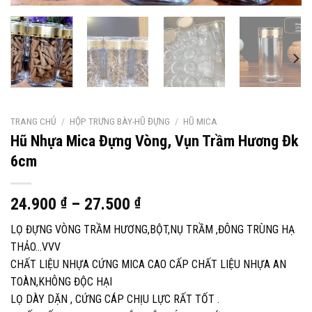
TRANG CHỦ
/
HỘP TRƯNG BÀY-HŨ ĐỰNG
/
HŨ MICA
Hũ Nhựa Mica Đựng Vòng, Vụn Trầm Hương Đk
6cm
24.900
₫
–
27.500
₫
LỌ ĐỰNG VÒNG TRẦM HƯƠNG,BỘT,NỤ TRẦM ,ĐÔNG TRÙNG HẠ
THẢO…VVV
CHẤT LIỆU NHỰA CỨNG MICA CAO CẤP CHẤT LIỆU NHỰA AN
TOÀN,KHÔNG ĐỘC HẠI
LỌ DÀY DẶN , CỨNG CÁP CHỊU LỰC RẤT TỐT .