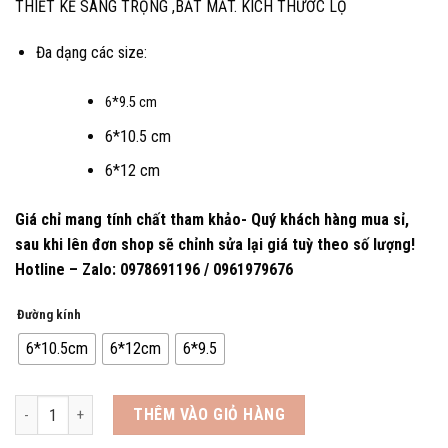
THIẾT KẾ SANG TRỌNG ,BẮT MẮT. KÍCH THƯỚC LỌ
Đa dạng các size:
6*9.5 cm
6*10.5 cm
6*12 cm
Giá chỉ mang tính chất tham khảo- Quý khách hàng mua sỉ,
sau khi lên đơn shop sẽ chỉnh sửa lại giá tuỳ theo số lượng!
Hotline – Zalo: 0978691196 / 0961979676
Đường kính
6*10.5cm
6*12cm
6*9.5
Hũ Nhựa Mica Đựng Vòng, Vụn Trầm Hương Đk 6cm số lượng
THÊM VÀO GIỎ HÀNG