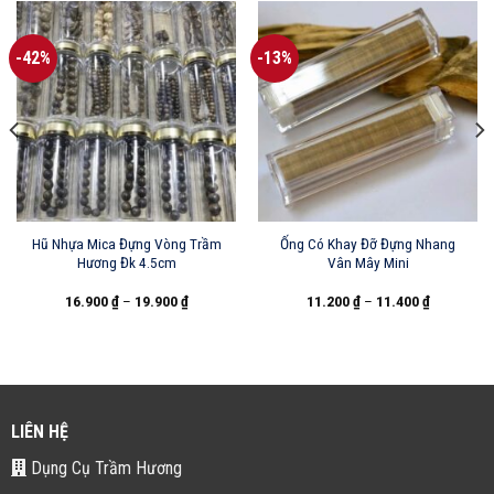
-42%
-13%
Hũ Nhựa Mica Đựng Vòng Trầm
Ống Có Khay Đỡ Đựng Nhang
Hương Đk 4.5cm
Vân Mây Mini
16.900
₫
–
19.900
₫
11.200
₫
–
11.400
₫
LIÊN HỆ
Dụng Cụ Trầm Hương