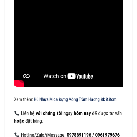
Xem
thêm:
Hũ Nhựa Mica Đựng Vòng Trầm Hương Đk 8.8cm
Liên
hệ
với
chúng
tôi
ngay
hôm
nay
để
được
tư
vấn
hoặc
đặt
hàng:
Hotline/Zalo/iMessage:
0978691196 / 0961979676