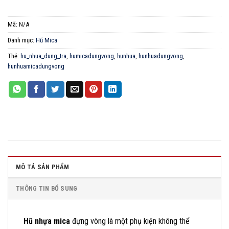
Mã:
N/A
Danh mục:
Hũ Mica
Thẻ:
hu_nhua_dung_tra
,
humicadungvong
,
hunhua
,
hunhuadungvong
,
hunhuamicadungvong
MÔ TẢ SẢN PHẨM
THÔNG TIN BỔ SUNG
Hũ nhựa mica
đựng vòng là một phụ kiện không thể