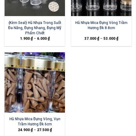
{Kèm Seal} Hũ Nhựa Trong Suốt
Hũ Nhựa Mica Đựng Vòng Trầm
Đa Năng, Đựng Nhang, Đựng Mỹ
Hương Đk 8.8cm
Phẩm Chiết
1.900
₫
–
6.000
₫
37.000
₫
–
53.000
₫
Hũ Nhựa Mica Đựng Vòng, Vụn
Trầm Hương Đk 6cm
24.900
₫
–
27.500
₫