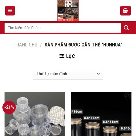
Skip
to
content
Tìm
kiếm:
TRANG CHỦ
/
SẢN PHẨM ĐƯỢC GẮN THẺ “HUNHUA”
LỌC
-21%