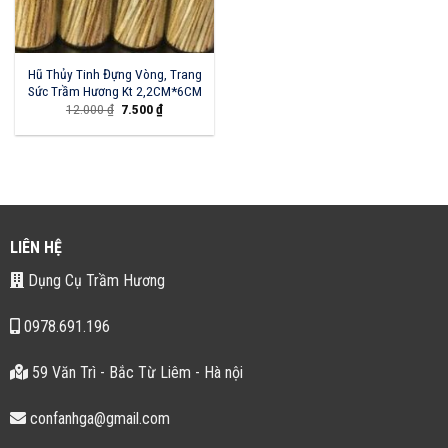
Hũ Thủy Tinh Đựng Vòng, Trang
Sức Trầm Hương Kt 2,2CM*6CM
Giá
Giá
12.000
₫
7.500
₫
gốc
hiện
là:
tại
12.000 ₫.
là:
7.500 ₫.
LIÊN HỆ
Dụng Cụ Trầm Hương
0978.691.196
59 Văn Trì - Bắc Từ Liêm - Hà nội
confanhga@gmail.com