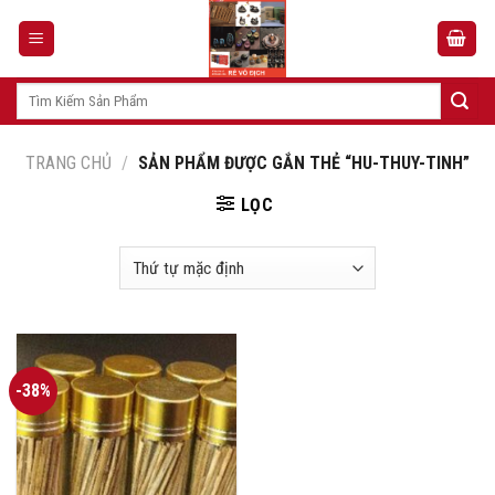
Skip
to
content
Tìm
kiếm:
TRANG CHỦ
/
SẢN PHẨM ĐƯỢC GẮN THẺ “HU-THUY-TINH”
LỌC
-38%